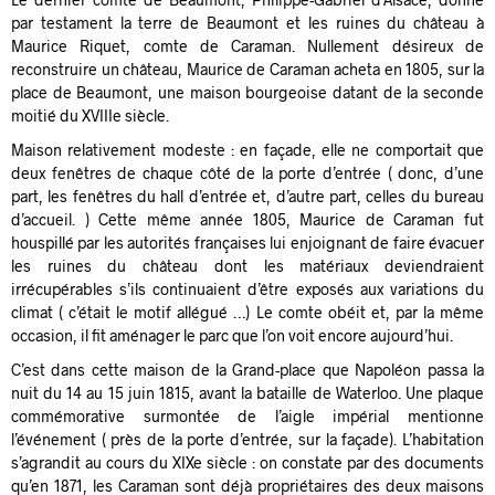
par testament la terre de Beaumont et les ruines du château à
Maurice Riquet, comte de Caraman. Nullement désireux de
reconstruire un château, Maurice de Caraman acheta en 1805, sur la
place de Beaumont, une maison bourgeoise datant de la seconde
moitié du XVIIIe siècle.
Maison relativement modeste : en façade, elle ne comportait que
deux fenêtres de chaque côté de la porte d’entrée ( donc, d’une
part, les fenêtres du hall d’entrée et, d’autre part, celles du bureau
d’accueil. ) Cette même année 1805, Maurice de Caraman fut
houspillé par les autorités françaises lui enjoignant de faire évacuer
les ruines du château dont les matériaux deviendraient
irrécupérables s’ils continuaient d’être exposés aux variations du
climat ( c’était le motif allégué …) Le comte obéit et, par la même
occasion, il fit aménager le parc que l’on voit encore aujourd’hui.
C’est dans cette maison de la Grand-place que Napoléon passa la
nuit du 14 au 15 juin 1815, avant la bataille de Waterloo. Une plaque
commémorative surmontée de l’aigle impérial mentionne
l’événement ( près de la porte d’entrée, sur la façade). L’habitation
s’agrandit au cours du XIXe siècle : on constate par des documents
qu’en 1871, les Caraman sont déjà propriétaires des deux maisons