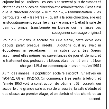
aujourd’hui peu usitées. Les locaux ne servent plus de classes et
abritent les services de direction et d’administration. C’est ainsi
que le directeur occupe « le fumoir », « l’administration » les
perroquets » et « les Pères » ; quant à la sous-direction, elle est
aristocratiquement accueillie chez « le prince » (c’était la salle de
bain du prince, transformée en bureau qui ne laisse pas
soupçonner son usage original.)
Pour qui vit dans la société du XXIe siècle, cette école des
débuts paraît presque irréelle… Ajoutons qu’il n’y avait ni
éducateurs ni secrétaires … ni subventions. Les Sœurs
assumaient elles-mêmes les surveillances de jour et de nuit, et
le traitement des professeurs laïques étaient entièrement à leur
charge. ( L’État ne commença à intervenir qu’en 1951.)
Au fil des années, la population scolaire s’accroît : 57 élèves en
1951-52, 68 en 1952-53. On commence à se sentir à l’étroit, et
l’année 1953 voit la construction du bâtiment St – Joseph, qui
accueille une grande salle au rez-de-chaussée, la salle d’étude et
des classes au premier étage, et un dortoir et des chambres au
second.