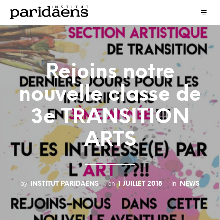
Rejoins notre
nouvelle classe de
3e TRANSITION
ARTS
by
on
in
INSTITUT PARIDAENS
1 JUILLET 2018
NEWS